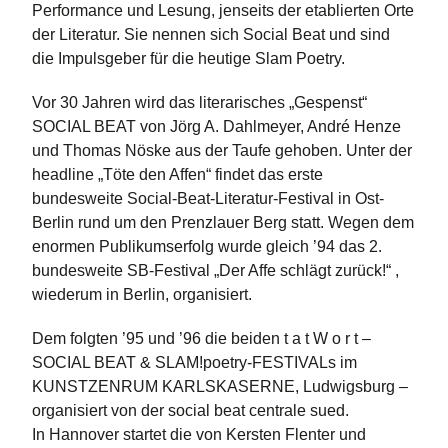
Performance und Lesung, jenseits der etablierten Orte
der Literatur. Sie nennen sich Social Beat und sind
die Impulsgeber für die heutige Slam Poetry.
Vor 30 Jahren wird das literarisches „Gespenst“
SOCIAL BEAT von Jörg A. Dahlmeyer, André Henze
und Thomas Nöske aus der Taufe gehoben. Unter der
headline „Töte den Affen“ findet das erste
bundesweite Social-Beat-Literatur-Festival in Ost-
Berlin rund um den Prenzlauer Berg statt. Wegen dem
enormen Publikumserfolg wurde gleich ’94 das 2.
bundesweite SB-Festival „Der Affe schlägt zurück!“ ,
wiederum in Berlin, organisiert.
Dem folgten ’95 und ’96 die beiden t a t W o r t –
SOCIAL BEAT & SLAM!poetry-FESTIVALs im
KUNSTZENRUM KARLSKASERNE, Ludwigsburg –
organisiert von der social beat centrale sued.
In Hannover startet die von Kersten Flenter und