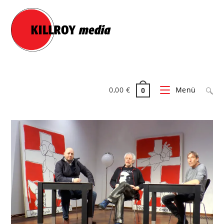
0,00
€
Menü
0