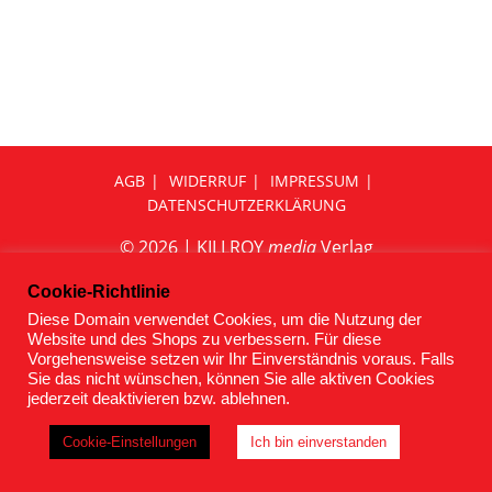
AGB
WIDERRUF
IMPRESSUM
DATENSCHUTZERKLÄRUNG
© 2026 | KILLROY
media
Verlag
Cookie-Richtlinie
Diese Domain verwendet Cookies, um die Nutzung der
Website und des Shops zu verbessern. Für diese
Vorgehensweise setzen wir Ihr Einverständnis voraus. Falls
Sie das nicht wünschen, können Sie alle aktiven Cookies
jederzeit deaktivieren bzw. ablehnen.
Cookie-Einstellungen
Ich bin einverstanden