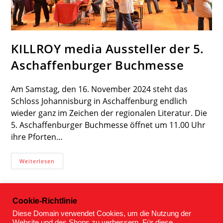
KILLROY media Aussteller der 5.
Aschaffenburger Buchmesse
Am Samstag, den 16. November 2024 steht das
Schloss Johannisburg in Aschaffenburg endlich
wieder ganz im Zeichen der regionalen Literatur. Die
5. Aschaffenburger Buchmesse öffnet um 11.00 Uhr
ihre Pforten…
KILLROY
Weiterlesen
Media
Aussteller
Der
5.
Aschaffenburger
Cookie-Richtlinie
Buchmesse
Diese Domain verwendet Cookies, um die Nutzung der
Website und des Shops zu verbessern. Für diese