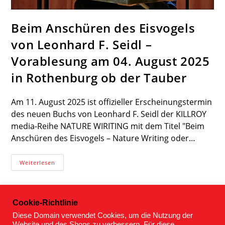
Beim Anschüren des Eisvogels
von Leonhard F. Seidl –
Vorablesung am 04. August 2025
in Rothenburg ob der Tauber
Am 11. August 2025 ist offizieller Erscheinungstermin
des neuen Buchs von Leonhard F. Seidl der KILLROY
media-Reihe NATURE WIRITING mit dem Titel "Beim
Anschüren des Eisvogels – Nature Writing oder…
Beim
Weiterlesen
Anschüren
Des
Eisvogels
Von
Leonhard
Cookie-Richtlinie
F.
Seidl
Diese Domain verwendet Cookies, um die Nutzung der
–
Website und des Shops zu verbessern. Für diese