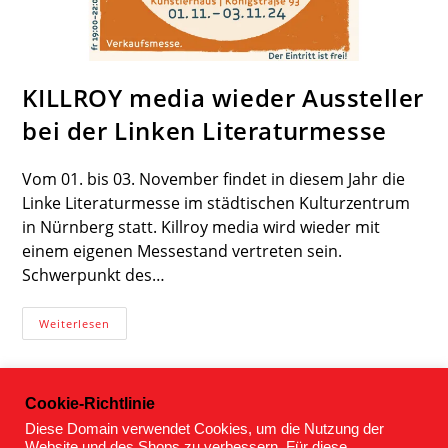
KILLROY media wieder Aussteller
bei der Linken Literaturmesse
Vom 01. bis 03. November findet in diesem Jahr die
Linke Literaturmesse im städtischen Kulturzentrum
in Nürnberg statt. Killroy media wird wieder mit
einem eigenen Messestand vertreten sein.
Schwerpunkt des…
KILLROY
Weiterlesen
Media
Wieder
Aussteller
Bei
Der
Cookie-Richtlinie
Linken
Literaturmesse
Diese Domain verwendet Cookies, um die Nutzung der
Website und des Shops zu verbessern. Für diese