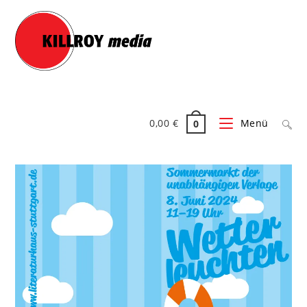
0,00
€
Menü
0