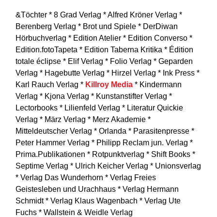
&Töchter * 8 Grad Verlag * Alfred Kröner Verlag *
Berenberg Verlag * Brot und Spiele * DerDiwan
Hörbuchverlag * Edition Atelier * Edition Converso *
Edition.fotoTapeta * Edition Taberna Kritika * Édition
totale éclipse * Elif Verlag * Folio Verlag * Geparden
Verlag * Hagebutte Verlag * Hirzel Verlag * Ink Press *
Karl Rauch Verlag *
Killroy Media
* Kindermann
Verlag * Kjona Verlag * Kunstanstifter Verlag *
Lectorbooks * Lilienfeld Verlag * Literatur Quickie
Verlag * März Verlag * Merz Akademie *
Mitteldeutscher Verlag * Orlanda * Parasitenpresse *
Peter Hammer Verlag * Philipp Reclam jun. Verlag *
Prima.Publikationen * Rotpunktverlag * Shift Books *
Septime Verlag * Ulrich Keicher Verlag * Unionsverlag
* Verlag Das Wunderhorn * Verlag Freies
Geistesleben und Urachhaus * Verlag Hermann
Schmidt * Verlag Klaus Wagenbach * Verlag Ute
Fuchs * Wallstein & Weidle Verlag