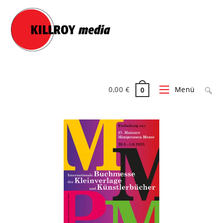
0,00
€
Menü
0