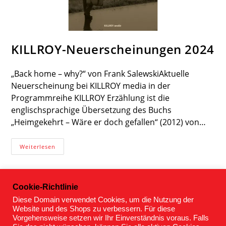
KILLROY-Neuerscheinungen 2024
„Back home – why?“ von Frank SalewskiAktuelle
Neuerscheinung bei KILLROY media in der
Programmreihe KILLROY Erzählung ist die
englischsprachige Übersetzung des Buchs
„Heimgekehrt – Wäre er doch gefallen“ (2012) von…
KILLROY-
Weiterlesen
Neuerscheinungen
2024
Cookie-Richtlinie
Diese Domain verwendet Cookies, um die Nutzung der
Website und des Shops zu verbessern. Für diese
Vorgehensweise setzen wir Ihr Einverständnis voraus. Falls