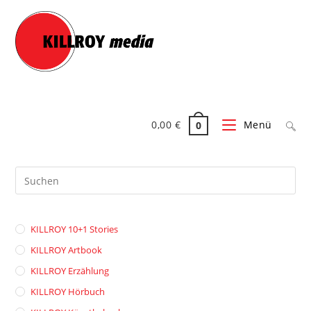
Zum
Inhalt
springen
0,00
€
Menü
0
Pre
Es
to
clo
KILLROY 10+1 Stories
the
sea
KILLROY Artbook
pan
KILLROY Erzählung
KILLROY Hörbuch