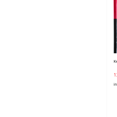
K
1
i