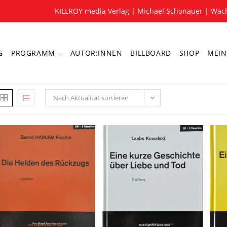
KILLROY media Verlag | Michael Schönauer | Wach
G
PROGRAMM
AUTOR:INNEN
BILLBOARD
SHOP
MEIN
Nach Aktualität sortieren