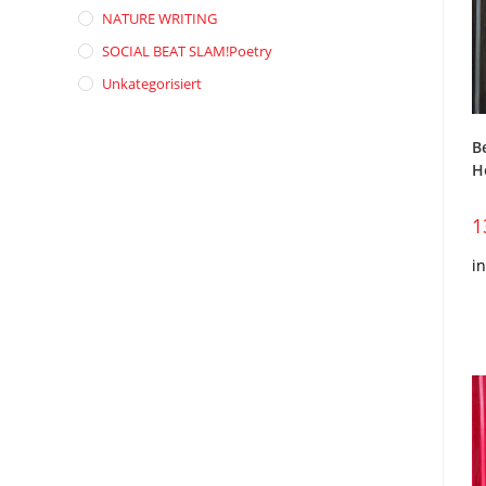
NATURE WRITING
SOCIAL BEAT SLAM!poetry
Unkategorisiert
B
H
1
i