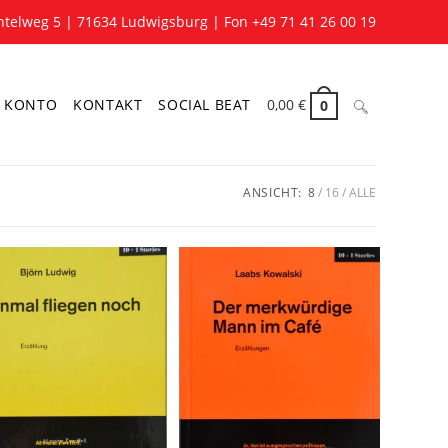
telweg 5 | 71634 Ludwigsburg | Fon +49 71 41 26 00 19
Website-
 KONTO
KONTAKT
SOCIAL BEAT
0,00
€
0
ANSICHT:
8
16
ALLE
Suche
umschalten