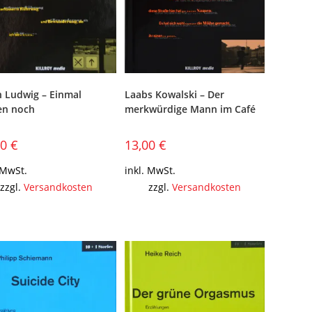
n Ludwig – Einmal
Laabs Kowalski – Der
gen noch
merkwürdige Mann im Café
00
€
13,00
€
 MwSt.
inkl. MwSt.
zzgl.
Versandkosten
zzgl.
Versandkosten