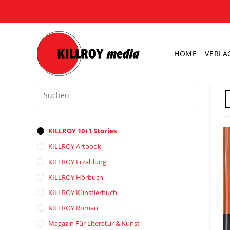
Zum
Inhalt
springen
HOME
VERLA
Press
Escape
to
close
KILLROY 10+1 Stories
the
search
KILLROY Artbook
panel.
KILLROY Erzählung
KILLROY Hörbuch
KILLROY Künstlerbuch
KILLROY Roman
Magazin Für Literatur & Kunst