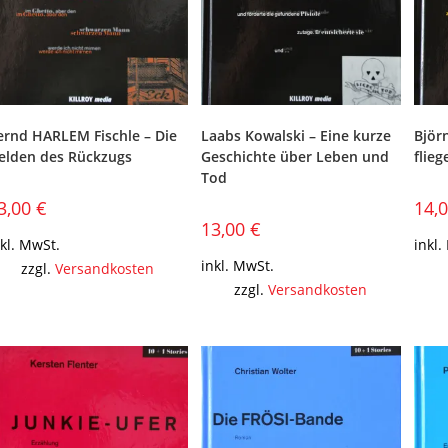
ernd HARLEM Fischle – Die
Laabs Kowalski – Eine kurze
Björ
elden des Rückzugs
Geschichte über Leben und
flie
Tod
3,00
€
14,
13,00
€
nkl. MwSt.
inkl.
inkl. MwSt.
zzgl.
Versandkosten
zzgl.
Versandkosten