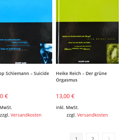
ipp Schiemann – Suicide
Heike Reich – Der grüne
Orgasmus
00
€
13,00
€
 MwSt.
inkl. MwSt.
zzgl.
Versandkosten
zzgl.
Versandkosten
1
2