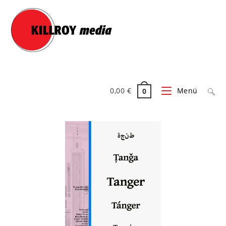
Zum
Inhalt
springen
0,00
€
Menü
0