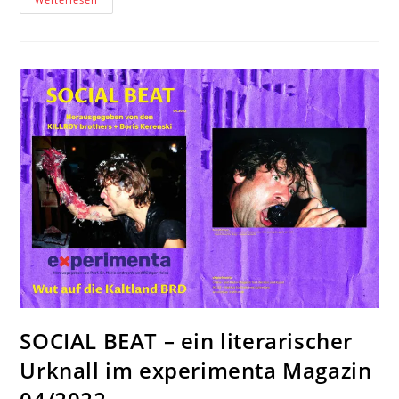
2
Hausbesuche:
Punks
Im
Trockenrasen
–
Der
Weite
Weg
Der
Verleger-
Brüder
Michael
Und
Joachim
Schönauer,
Alias
„KILLROY
Media“￼
SOCIAL BEAT – ein literarischer
Urknall im experimenta Magazin