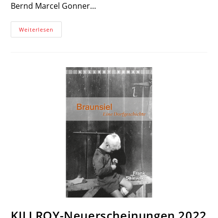
Bernd Marcel Gonner…
Frankfurter
Weiterlesen
Buchmesse
2022
–
KILLROY
Media
Wieder
Mit
Eigenem
Messestand
Vertreten
KILLROY-Neuerscheinungen 2022