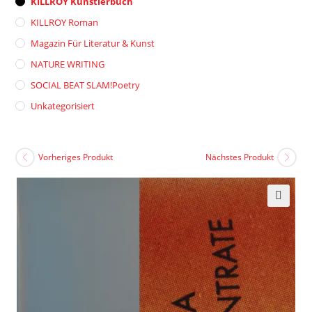
KILLROY Künstlerbuch
KILLROY Roman
Magazin Für Literatur & Kunst
NATURE WRITING
SOCIAL BEAT SLAM!poetry
Unkategorisiert
Vorheriges Produkt
Nächstes Produkt
🔍