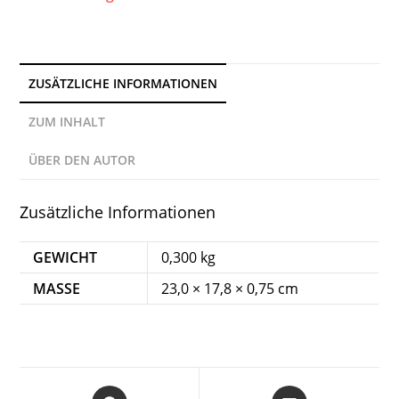
ZUSÄTZLICHE INFORMATIONEN
ZUM INHALT
ÜBER DEN AUTOR
Zusätzliche Informationen
GEWICHT
0,300 kg
MASSE
23,0 × 17,8 × 0,75 cm
Opens
Opens