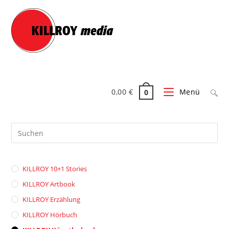
Zum
Inhalt
springen
0,00
€
Menü
0
Pre
Es
to
clo
KILLROY 10+1 Stories
the
sea
KILLROY Artbook
pan
KILLROY Erzählung
KILLROY Hörbuch