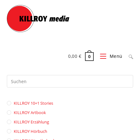
Zum
Inhalt
springen
0,00
€
Menü
0
Pre
Es
to
clo
KILLROY 10+1 Stories
the
sea
KILLROY Artbook
pan
KILLROY Erzählung
KILLROY Hörbuch