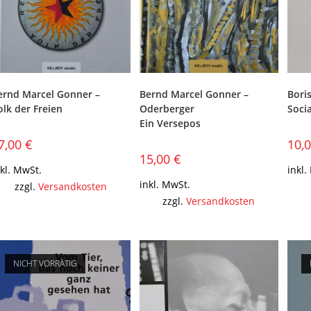
ernd Marcel Gonner –
Bernd Marcel Gonner –
Boris
olk der Freien
Oderberger
Socia
Ein Versepos
7,00
€
10,
15,00
€
nkl. MwSt.
inkl.
inkl. MwSt.
zzgl.
Versandkosten
zzgl.
Versandkosten
NICHT VORRÄTIG