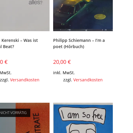
 Kerenski – Was ist
Philipp Schiemann – I’m a
l Beat?
poet (Hörbuch)
00
€
20,00
€
 MwSt.
inkl. MwSt.
zzgl.
Versandkosten
zzgl.
Versandkosten
NICHT VORRÄTIG