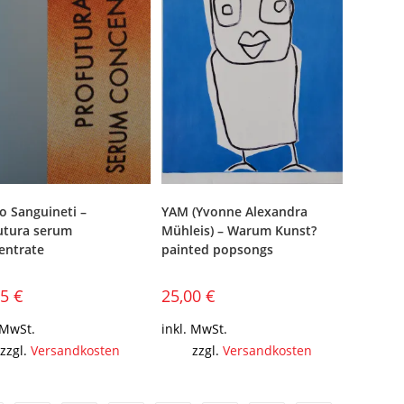
o Sanguineti –
YAM (Yvonne Alexandra
utura serum
Mühleis) – Warum Kunst?
entrate
painted popsongs
15
€
25,00
€
 MwSt.
inkl. MwSt.
zzgl.
Versandkosten
zzgl.
Versandkosten