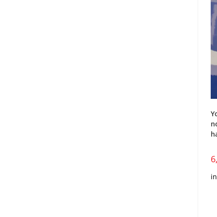
Y
n
h
6
i