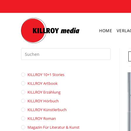
Zum
Inhalt
springen
HOME
VERLA
Press
Escape
to
close
KILLROY 10+1 Stories
the
search
KILLROY Artbook
panel.
KILLROY Erzählung
KILLROY Hörbuch
KILLROY Künstlerbuch
KILLROY Roman
Magazin Für Literatur & Kunst