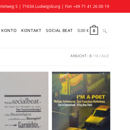
telweg 5 | 71634 Ludwigsburg | Fon +49 71 41 26 00 19
Website-
 KONTO
KONTAKT
SOCIAL BEAT
0,00
€
0
ANSICHT:
8
16
ALLE
Suche
umschalten