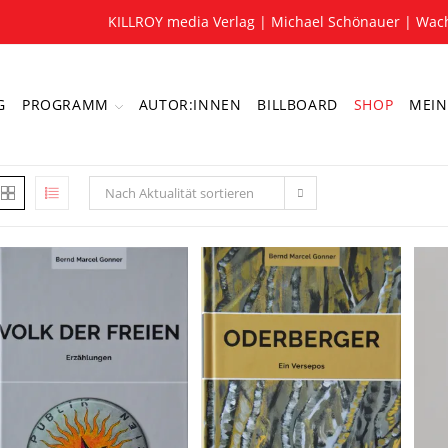
KILLROY media Verlag | Michael Schönauer | Wach
G
PROGRAMM
AUTOR:INNEN
BILLBOARD
SHOP
MEIN
Nach Aktualität sortieren