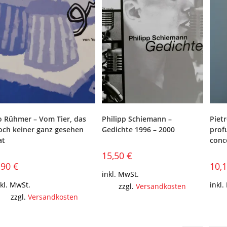
o Rühmer – Vom Tier, das
Philipp Schiemann –
Pietr
och keiner ganz gesehen
Gedichte 1996 – 2000
prof
at
conc
15,50
€
,90
€
10,
inkl. MwSt.
nkl. MwSt.
inkl.
zzgl.
Versandkosten
zzgl.
Versandkosten