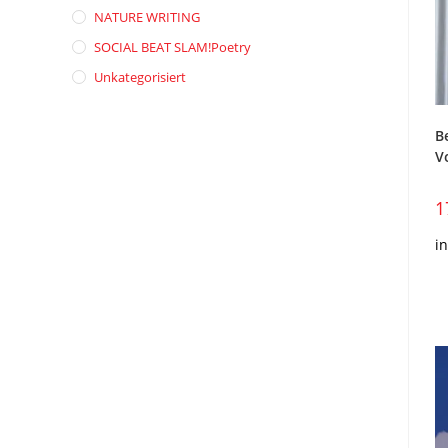
NATURE WRITING
SOCIAL BEAT SLAM!poetry
Unkategorisiert
B
V
1
i